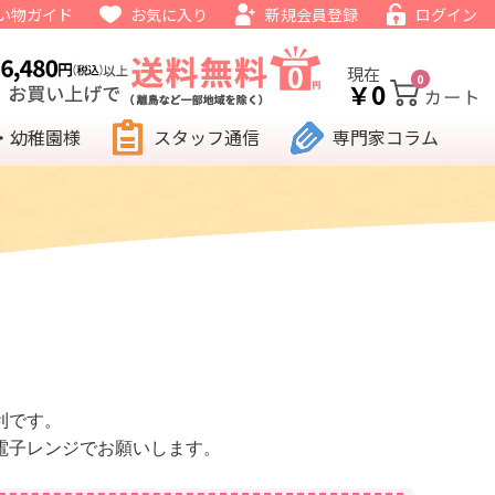
い物ガイド
お気に入り
新規会員登録
ログイン
現在
0
￥0
・幼稚園様
スタッフ通信
専門家コラム
利です。
電子レンジでお願いします。