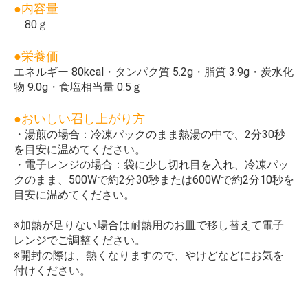
●内容量
80ｇ
●栄養価
エネルギー 80kcal・タンパク質 5.2g・脂質 3.9g・炭水化
物 9.0g・食塩相当量 0.5ｇ
●おいしい召し上がり方
・湯煎の場合：冷凍パックのまま熱湯の中で、2分30秒
を目安に温めてください。
・電子レンジの場合：袋に少し切れ目を入れ、冷凍パッ
クのまま、500Wで約2分30秒または600Wで約2分10秒を
目安に温めてください。
※加熱が足りない場合は耐熱用のお皿で移し替えて電子
レンジでご調整ください。
※開封の際は、熱くなりますので、やけどなどにお気を
付けください。